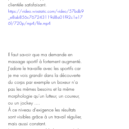
clientèle satisfaisant.
https://video.wixstatic.com/video/57bdb9
_e8ab856c767243119d8a01f92c1e17
6f/720p/mp4/file.mp4
Il faut savoir que ma demande en 
massage sportif à fortement augmenté. 
J'adore le travaille avec les sportifs car 
je me vois grandir dans la découverte 
du corps par exemple un boxeur n'a 
pas les mêmes besoins et la même 
morphologie qu'un lutteur, un coureur, 
ou un jockey ....
À ce niveau d'exigence les résultats 
sont visibles grâce à un travail régulier, 
mais aussi constant.