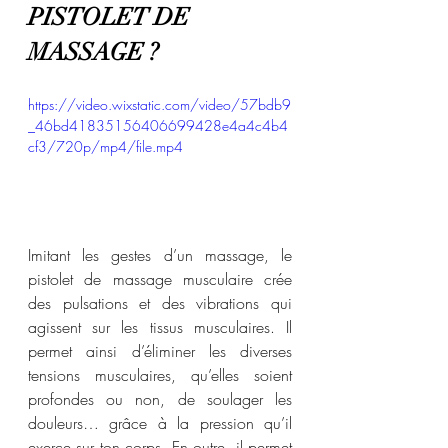
PISTOLET DE 
MASSAGE ?
https://video.wixstatic.com/video/57bdb9
_46bd41835156406699428e4a4c4b4
cf3/720p/mp4/file.mp4
Imitant les gestes d’un massage, le 
pistolet de massage musculaire crée 
des pulsations et des vibrations qui 
agissent sur les tissus musculaires. Il 
permet ainsi d’éliminer les diverses 
tensions musculaires, qu’elles soient 
profondes ou non, de soulager les 
douleurs… grâce à la pression qu’il 
exerce sur ton corps. En outre, il permet 