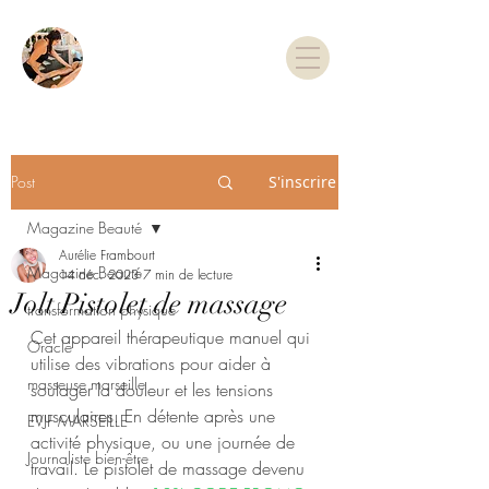
TARIFS & RDV
Post
S'inscrire
Magazine Beauté
Aurélie Frambourt
Magazine Beauté
14 déc. 2023
7 min de lecture
Jolt Pistolet de massage
transformation physique
Cet appareil thérapeutique manuel qui 
Oracle
utilise des vibrations pour aider à 
masseuse marseille
soulager la douleur et les tensions 
musculaires. En détente après une 
EVJF MARSEILLE
activité physique, ou une journée de 
Journaliste bien-être
travail. Le pistolet de massage devenu 