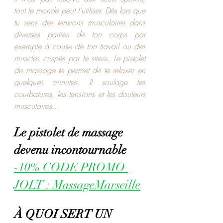
tout le monde peut l’utiliser. Dès lors que 
tu sens des tensions musculaires dans 
diverses parties de ton corps par 
exemple à cause de ton travail ou 
des 
muscles crispés par le stress.
 Le pistolet 
de massage te permet de te relaxer en 
quelques minutes. Il 
soulage les 
courbatures
, les tensions et les douleurs 
musculaires...
Le pistolet de massage 
devenu incontournable
-10% CODE PROMO 
JOLT : MassageMarseille
À QUOI SERT UN 