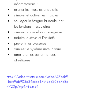
inflammations ;
relaxer les muscles endoloris 
stimuler et activer les muscles 
soulager la fatigue la douleur et 
les tensions musculaires
stimuler la circulation sanguine
réduire le stress et l’anxiété
prévenir les blessures
stimuler le système immunitaire
améliorer les performances 
athlétiques
https://video.wixstatic.com/video/57bdb9
_bcfe9ab903a34ceaa17f79ab268a7e8e
/720p/mp4/file.mp4