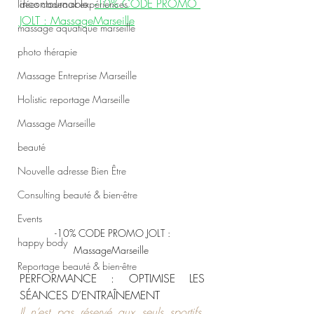
incontournable. 
-10% CODE PROMO 
Idées cadeaux expériences
JOLT : MassageMarseille
massage aquatique marseille
photo thérapie
Massage Entreprise Marseille
Holistic reportage Marseille
Massage Marseille
beauté
Nouvelle adresse Bien Être
Consulting beauté & bien-être
Events
 -10% CODE PROMO JOLT : 
happy body
MassageMarseille 
Reportage beauté & bien-être
PERFORMANCE : OPTIMISE LES 
SÉANCES D’ENTRAÎNEMENT
Il n’est pas réservé aux seuls sportifs, 