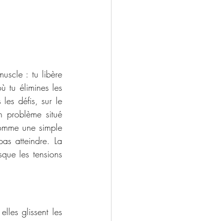
uscle : tu libère 
 tu élimines les 
les défis, sur le 
n problème situé 
comme une simple 
s atteindre. La 
ue les tensions 
es glissent les 