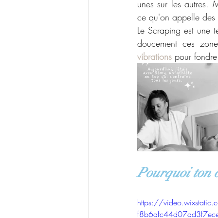
unes sur les autres. Ma
ce qu'on appelle des
Le Scraping est une te
doucement ces zones
vibrations
 pour fondre
Pourquoi ton c
https://video.wixstat
f8b6afc44d07ad3f7e