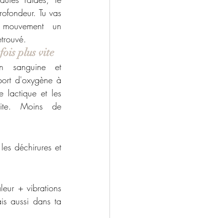
rofondeur. Tu vas 
 mouvement un 
etrouvé.
ois plus vite
on sanguine et 
ort d'oxygène à 
e lactique et les 
vite. Moins de 
es déchirures et 
eur + vibrations 
s aussi dans ta 