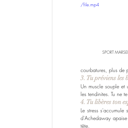
/file.mp4
SPORT MARSEI
courbatures, plus de pl
3. Tu préviens les 
Un muscle souple et u
les tendinites. Tu ne t
4. Tu libères ton es
Le stress s'accumule 
d'Achedaway apaise t
tête.