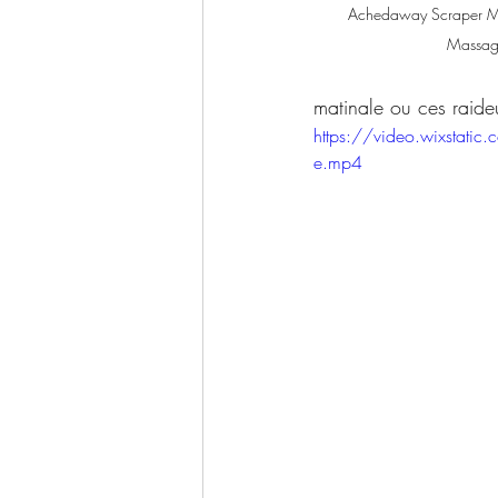
Achedaway Scraper 
Massage
matinale ou ces raide
https://video.wixst
e.mp4