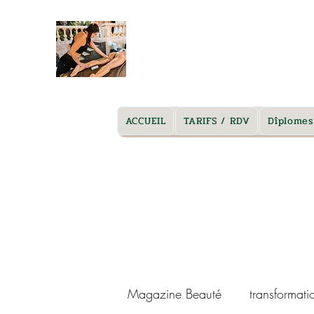
massage marseille à domicile
ACCUEIL
TARIFS / RDV
Dîplomes
Magazine Beauté
transformati