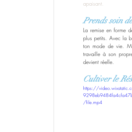
apaisant.
Prends soin de 
La remise en forme d
plus petits. Avec la
ton mode de vie. Mon
travaille à son propr
devient réelle. 
Cultiver le Rés
https://video.wixstati
9298eb9484fa4cfa4
/file.mp4