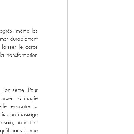
ogrès, même les 
mer durablement 
aisser le corps 
a transformation 
 l'on sème. Pour 
chose. La magie 
du Scraping opère quand elle rencontre ta 
ais : un massage 
soin, un instant 
qu'il nous donne 