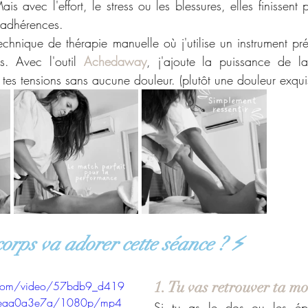
is avec l'effort, le stress ou les blessures, elles finissent pa
 adhérences.
chnique de thérapie manuelle où j'utilise un instrument préc
. Avec l'outil 
Achedaway
, j'ajoute la puissance de l
 tes tensions sans aucune douleur. (plutôt une douleur exqu
orps va adorer cette séance ? ⚡
1. Tu vas retrouver ta mo
ic.com/video/57bdb9_d419
ceaa0a3e7a/1080p/mp4
Si tu as le dos ou les épa