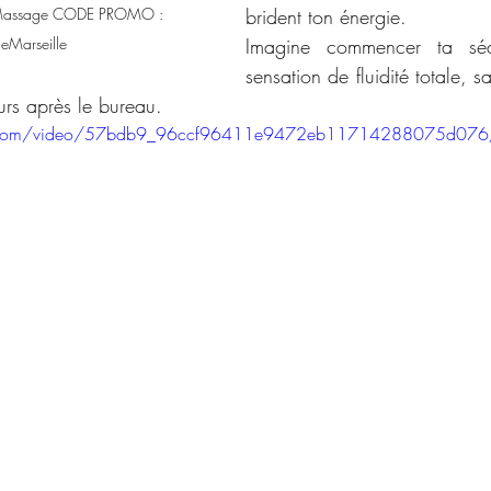
Massage CODE PROMO : 
brident ton énergie. 
Marseille 
Imagine commencer ta sé
sensation de fluidité totale, sa
urs après le bureau. 
atic.com/video/57bdb9_96ccf96411e9472eb11714288075d07