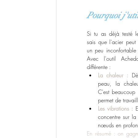
Pourquoi j'uti
Si tu as déjà testé l
sais que l'acier peut ê
un peu inconfortable 
Avec l'outil Acheda
différente :
La chaleur :
 Dè
peau, la chaleu
C'est beaucoup 
permet de travail
Les vibrations :
 
concentre sur la 
nœuds en profon
En résumé : on gagne 