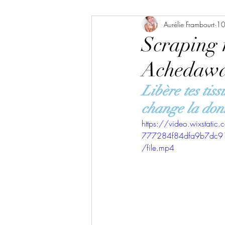
EVJF MARSEILLE
Aurélie Frambourt
Journalis
10 
Scraping m
Achedaw
massage aquatique marseille
Libère tes tiss
Holistic reportage Marseille
change la don
https://video.wixstat
777284f84dfa9b7dc
Nouvelle adresse Bien Être
/file.mp4
happy body
Reportage be