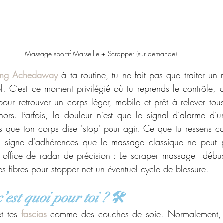
Massage sportif Marseille + Scrapper (sur demande) 
ing Achedaway
 à ta routine, tu ne fait pas que traiter un m
. C’est ce moment privilégié où tu reprends le contrôle, où
pour retrouver un corps léger, mobile et prêt à relever tous 
rs. Parfois, la douleur n'est que le signal d'alarme d'u
as que ton corps dise 'stop' pour agir. Ce que tu ressens 
le signe d'adhérences que le massage classique ne peut pa
office de radar de précision : Le scraper massage  débusq
es fibres pour stopper net un éventuel cycle de blessure.
est quoi pour toi ? 🛠️
t tes
fascias
 comme des couches de soie. Normalement, ell