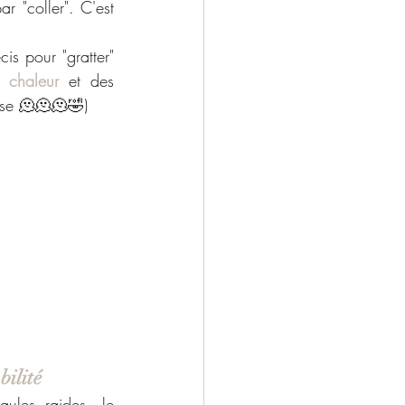
r "coller". C'est 
is pour "gratter" 
a 
chaleur
 et des 
ise 🫠🫠🫠🤣)
bilité
ules raides, le 