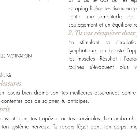
scraping libère tes tissus en p
sentir une amplitude de
soulagement et un équilibre r
2. Tu vas récupérer deux f
En stimulant ta circulati
lymphatique, on booste l'app
LLE MOTIVATION 
tes muscles. Résultat : l'acid
toxines s'évacuent plus 
aisir.
blessures
n fascia bien drainé sont tes meilleures assurances contre l
e contentes pas de soigner, tu anticipes.
prit
souvent dans tes trapèzes ou tes cervicales. Le combo chal
on système nerveux. Tu repars léger dans ton corps, mai