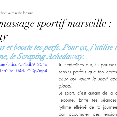
te bien-être
févr.
4 min de lecture
Idées cadeaux expériences
assage sportif marseille :
ay
photo thérapie
Massage Entreprise Marseille
us et booste tes perfs. Pour ça, j'utilise 
Massage Marseille
beauté
ne, le Scraping Achedaway. 
ic.com/video/57bdb9_264c
Tu t'entraînes dur, tu pousses 
91ca26d104d/720p/mp4
sens-tu parfois que ton corp
Consulting beauté & bien-être
Events
ceux qui voient le sport com
global.
Le sport, c’est autant de la d
auté & bien-être
l’écoute. Entre tes séances
rythme effréné de ta journée,
par accumuler des tensions