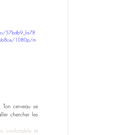
ideo/57bdb9_fa78
bb8ce/1080p/m
. Ton cerveau se 
ler chercher les 
s confortable et 