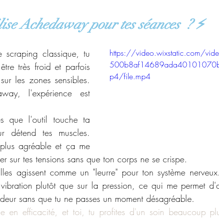
lise Achedaway pour tes séances  ? ⚡
e scraping classique, tu 
https://video.wixstatic.com/v
500b8af14689ada40101070
tre très froid et parfois 
p4/file.mp4
sur les zones sensibles. 
way, l'expérience est 
s que l'outil touche ta 
r détend tes muscles. 
plus agréable et ça me 
ler sur tes tensions sans que ton corps ne se crispe.
Elles agissent comme un "leurre" pour ton système nerveux
vibration plutôt que sur la pression, ce qui me permet d'al
deur sans que tu ne passes un moment désagréable.
en efficacité, et toi, tu profites d'un soin beaucoup plu