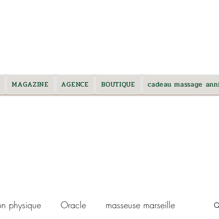
 et alentours *
MAGAZINE
AGENCE
BOUTIQUE
cadeau massage anni
on physique
Oracle
masseuse marseille