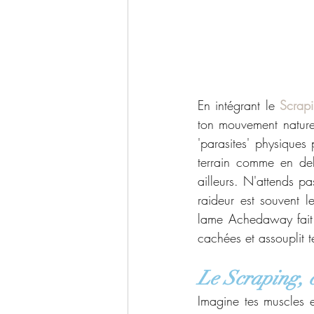
En intégrant le 
Scrap
ton mouvement naturel
'parasites' physiques 
terrain comme en deho
ailleurs. N'attends p
raideur est souvent 
lame Achedaway fait 
cachées et assouplit t
Le Scraping, c’
Imagine tes muscles e