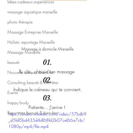
Idées cadeaux expériences
massage aquatique marseille
photo thérapie
Massage Entreprise Marseille
Holistic reportage Marseille
Massage à domicile Marseille
Massage Marseille
01.
beauté
Tu clic, choisie ton massage 
Nouvelle adresse Bien Être
02.
Consulting beauté & bien-être
Indique le créneau qui te convient.
Events
03.
happy body
Patiente... J'arrive ! 
Reportage beauté & bien-être
https://video.wixstatic.com/video/57bdb9
_d5fdf5bd435d4df68fd2b07cef66a7cb/
1080p/mp4/file.mp4