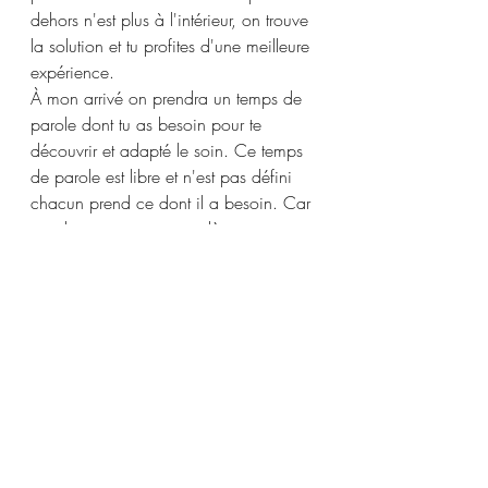
dehors n'est plus à l'intérieur, on trouve 
la solution et tu profites d'une meilleure 
expérience. 
À mon arrivé on prendra un temps de 
parole dont tu as besoin pour te 
découvrir et adapté le soin. Ce temps 
de parole est libre et n'est pas défini 
chacun prend ce dont il a besoin. Car 
oui, le soin commence dès mon 
arrivée, je me connecte à toi à la 
sensation, à l'environnement. J'adapte 
le soin à ta personnalité, tes énergies, 
aux émotions du moment pour que tu 
puisses vivre la meilleure expérience 
possible. 
Et voilà tu as 
transformé ton chez-
toi en temple de 