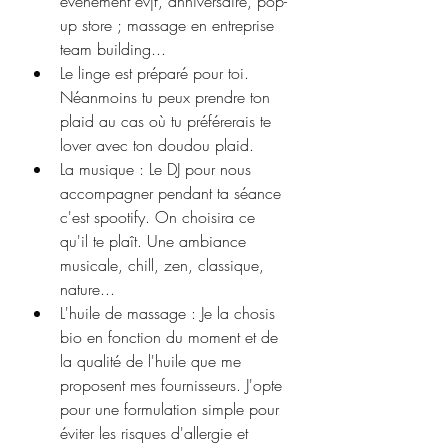
événement evjf, anniversaire, pop-
up store ; massage en entreprise 
team building...
Le linge est préparé pour toi. 
Néanmoins tu peux prendre ton 
plaid au cas où tu préférerais te 
lover avec ton doudou plaid.
La musique : Le DJ pour nous 
accompagner pendant ta séance 
c'est spootify. On choisira ce 
qu'il te plaît. Une ambiance 
musicale, chill, zen, classique, 
nature... 
L'huile de massage : Je la chosis 
bio en fonction du moment et de 
la qualité de l'huile que me 
proposent mes fournisseurs. J'opte 
pour une formulation simple pour 
éviter les risques d'allergie et 