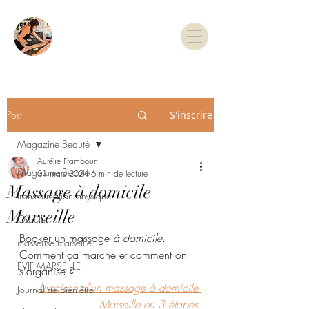
TARIFS & RDV
Post
S'inscrire
Magazine Beauté
Aurélie Frambourt
Magazine Beauté
31 mars 2024
6 min de lecture
Massage à domicile
transformation physique
Marseille
Oracle
Booker un massage 
à domicile
. 
masseuse marseille
Comment ça marche et comment on 
EVJF MARSEILLE
s'organise ?
Livraison d'un massage à domicile 
Journaliste bien-être
Marseille en 3 étapes 