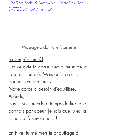
_3e38a9cdf1874b349c17aa30c73af73
0/720p/mp4/file.mp4
Massage à domicile Marseille
La température ?!
On veut de la chaleur en hiver et de la 
fraicheur en été. Mais qu'elle est la 
bonne  température ?
Notre corps a besoin d'équilibre. 
Attends, 
pas si vite prends le temps de lire je te 
connais par coeur, je sais que tu es la 
reine de là sur-enchère ! 
En hiver tu me mets le chauffage à 