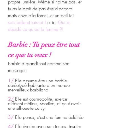
propre lumière. Même si t'aime pas, et 
tu as le droit de pas être d'accord 
mais envoie la force. Jet un oeil ici 
sois belle et tais-toi !
 et ici 
Qui à 
décidé ce qu'est la femme ?! 
Barbie : Tu peux être tout 
ce que tu veux !
Barbie à grandi tout comme son 
message :
1/
 Elle assume être une barbie 
stéréotypé habitante d'un monde 
merveilleux barbiland. 
2/
 Elle est cosmopolite, exerce 
différent métiers, sportive, et peut avoir 
une silhouette curvy
3/ 
Elle pense, c’est une femme éclairée
4/
 Elle évolue avec son temps, inspire 