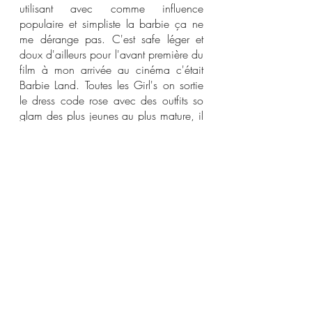
utilisant avec comme influence 
populaire et simpliste la barbie ça ne 
me dérange pas. C'est safe léger et 
doux d'ailleurs pour l'avant première du 
film à mon arrivée au cinéma c'était 
Barbie Land. Toutes les Girl's on sortie 
le dress code rose avec des outfits so 
glam des plus jeunes au plus mature, il 
y avait des barbies avec tous les styles 
et âges confondue même Ken était 
présent et avait envie de faire partie du 
moment. La beauté de la vie est en toi.
- 22H00 dodo obligatoire : 
 Puis 
demain on fait quoi ? Mystère ma 
rebelle, je recommence d'une autre 
façon avec l'objectif de faire mieux. 
Car d'un jour à l'autre, mes journées 
sont différentes. Il existe quand même 
une règle commune à toutes mes 
journées.