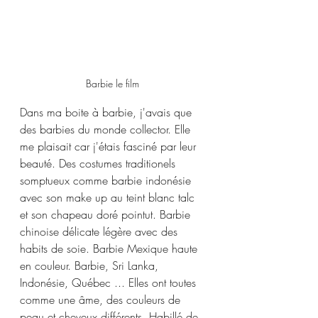
Barbie le film 
Dans ma boite à barbie, j'avais que 
des barbies du monde collector. Elle 
me plaisait car j'étais fasciné par leur 
beauté. Des costumes traditionels 
somptueux comme barbie indonésie 
avec son make up au teint blanc talc 
et son chapeau doré pointut. Barbie 
chinoise délicate légère avec des 
habits de soie. Barbie Mexique haute 
en couleur. Barbie, Sri Lanka, 
Indonésie, Québec ... Elles ont toutes 
comme une âme, des couleurs de 
peau et cheveux différents. Habillé de 