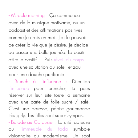
- Miracle morning :
 Ça commence 
avec de la musique motivante, ou un 
podcast et des affirmations positives 
comme Je crois en moi. J'ai le pouvoir 
de créer la vie que je désire. Je décide 
de passer une belle journée. Le positif 
attire le positif ... Puis 
r
éveil du corps
avec une salutation au soleil et zou 
pour une douche purifiante.
- Brunch à l'influence : 
Direction
l'influence
 pour bruncher, tu peux 
réserver sur leur site toute la semaine 
avec une carte de folie sucré / salé. 
C'est une adresse, pépite gourmande 
très girly. Les filles sont super sympas.
- Balade au Corbusier :
 La cité radieuse 
ou 
l'immeuble du fada
 symbole 
visionnaire du modernisme. Un spot 