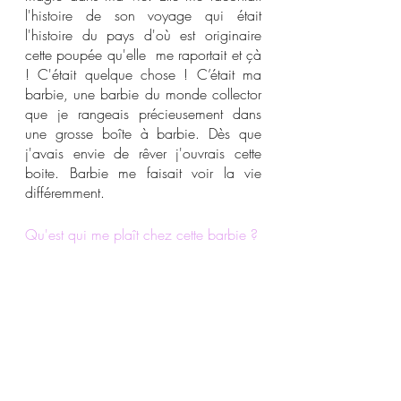
l'histoire de son voyage qui était 
l'histoire du pays d'où est originaire 
cette poupée qu'elle  me raportait et çà 
! C'était quelque chose ! C’était ma 
barbie, une barbie du monde collector 
que je rangeais précieusement dans 
une grosse boîte à barbie. Dès que 
j'avais envie de rêver j'ouvrais cette 
boite. Barbie me faisait voir la vie 
différemment.
Qu'est qui me plaît chez cette barbie ?