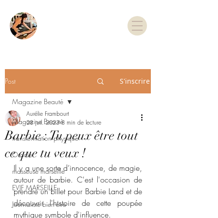
TARIFS & RDV
Post
S'inscrire
Magazine Beauté
Aurélie Frambourt
Magazine Beauté
28 juil. 2023
8 min de lecture
Barbie : Tu peux être tout
transformation physique
ce que tu veux !
Oracle
Il y a une sorte d’innocence, de magie, 
masseuse marseille
autour de barbie. C'est l'occasion de 
EVJF MARSEILLE
prendre un billet pour Barbie Land et de 
découvrir l'histoire de cette poupée 
Journaliste bien-être
mythique symbole d'influence. 