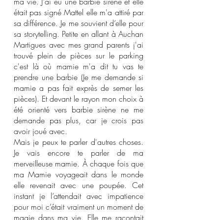
ma vie. J'ai eu une barbie sirène et elle 
était pas signé Mattel elle m'a attiré par 
sa différence. Je me souvient d’elle pour 
sa storytelling. Petite en allant à Auchan 
Martigues avec mes grand parents j'ai 
trouvé plein de pièces sur le parking 
c'est là où mamie m'a dit tu vas te 
prendre une barbie (Je me demande si 
mamie a pas fait exprès de semer les 
pièces). Et devant le rayon mon choix à 
été orienté vers barbie sirène ne me 
demande pas plus, car je crois pas 
avoir joué avec.  
Mais je peux te parler d'autres choses. 
Je vais encore te parler de ma 
merveilleuse mamie. À chaque fois que 
ma Mamie voyageait dans le monde 
elle revenait avec une poupée. Cet 
instant je l’attendait avec impatience 
pour moi c’était vraiment un moment de 
magie dans ma vie. Elle me racontait 