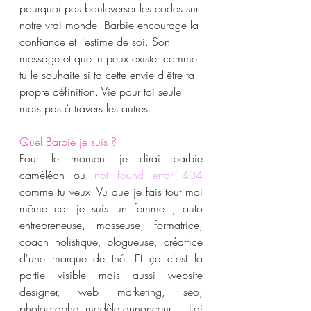
pourquoi pas bouleverser les codes sur 
notre vrai monde. Barbie encourage la 
confiance et l'estime de soi. Son 
message et que tu peux exister comme 
tu le souhaite si ta cette envie d'être ta 
propre définition. Vie pour toi seule 
mais pas à travers les autres.
Quel Barbie je suis ?
Pour le moment je dirai barbie 
caméléon ou 
not found error 404
comme tu veux. Vu que je fais tout moi 
même car je suis un femme , auto 
entrepreneuse, masseuse, formatrice, 
coach holistique, blogueuse, créatrice 
d'une marque de thé. Et ça c'est la 
partie visible mais aussi website 
designer, web marketing, seo, 
photographe, modèle,annonceur ... J'ai 