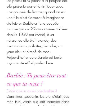
Les petites filles jouent à la poupée car 
elle présente des enfants. Jouer avec 
une poupée de femme, quand on est 
une fille c'est s'amuser à imaginer sa 
vie future. Barbie est une poupée 
mannequin de 29 cm commercialisée 
depuis 1959 par Mattel, à sa 
naissance elle était blonde, des 
mensurations parfaites, blanche, au 
yeux bleu et pimpé de rose. 
Aujourd'hui encore Barbie est toute 
rayonnante et fait parler d'elle
Barbie : Tu peux être tout 
ce que tu veux !
Est-ce que tu as eu une barbie ?
Dans mes souvenirs Barbie c'était pas 
mon truc. Mais elle sait incrustée dans 