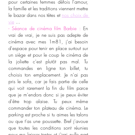
pour certaines femmes défois l'amour, 
la famille et les traditions viennent mettre 
le bazar dans nos têtes et 
nos choix de 
vie
 ...
- Séance de cinéma film Barbie : 
En 
vrai de vrai, je ne suis pas adepte de 
cinéma avec mes 1m81, j'ai besoin 
d'espace pour tenir en place surtout sur 
un siège et pour le coup le cinéma de 
la joliette c'est plutôt pas mal. Tu 
commandes en ligne ton billet, tu 
choisis ton emplacement. Je n'ai pas 
pris le sofa, car je fais partie de celle 
qui voit rarement la fin du film parce 
que je m'endors donc si je peux éviter 
d'être trop alaise. Tu peux même 
commander ton plateau de cinéma. Le 
parking est proche si tu aimes les talons 
ou que t'as une poussette. Bref j'avoue 
que toutes les conditions sont réunies 
pour me laisser tenter et j'irai nulle part 