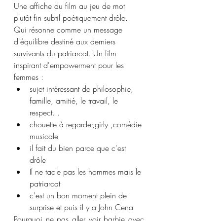
Une affiche du film au jeu de mot 
plutôt fin subtil poétiquement drôle. 
Qui résonne comme un message 
d'équilibre destiné aux derniers 
survivants du patriarcat. Un film 
inspirant d'empowerment pour les 
femmes :
sujet intéressant de philosophie, 
famille, amitié, le travail, le 
respect...
chouette à regarder,girly ,comédie 
musicale 
il fait du bien parce que c'est 
drôle
Il ne tacle pas les hommes mais le 
patriarcat 
c'est un bon moment plein de 
surprise et puis il y a John Cena
Pourquoi ne pas aller voir barbie avec 