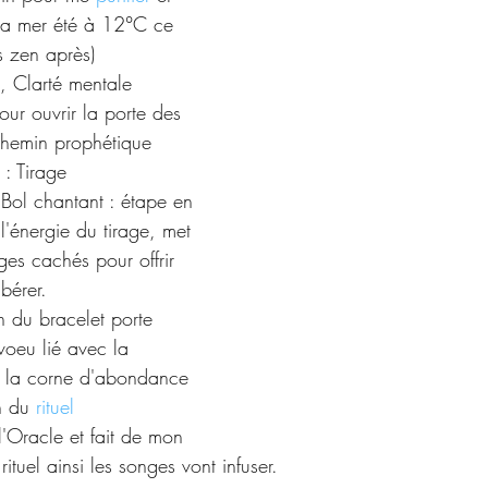
(la mer été à 12°C ce 
is zen après)
, Clarté mentale 
our ouvrir la porte des 
 chemin prophétique 
 :
 Tirage 
 Bol chantant : étape en 
l'énergie du tirage, met 
ges cachés pour offrir 
ibérer. 
n du bracelet porte 
voeu lié avec la 
et la corne d'abondance
n du 
rituel
l'Oracle et fait de mon 
 rituel ainsi les songes vont infuser.