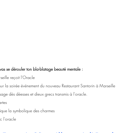
vas se dérouler ton bla-blatage beauté mentale :
eille reçoit l'Oracle
sur la soirée événement du nouveau Restaurant Santorin à Marseille 
ssage dès déesses et dieux grecs transmis à l'oracle.
rtes 
tique la symbolique des charmes
c l'oracle 