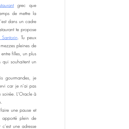
taurant
 grec que 
temps de mettre la 
'est dans un cadre 
taurant te propose 
 Santorin
. Tu peux 
 mezzes pleines de 
tre filles, un plus 
plus pour les Rebelles Parisiennes qui souhaitent un 
s gourmandes, je 
vi car je n'ai pas 
 soirée. L'Oracle à 
n.
faire une pause et 
 apporté plein de 
 c'est une adresse 