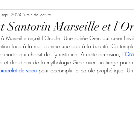
te bien-être
 sept. 2024
5 min de lecture
Idées cadeaux expériences
t Santorin Marseille et l'O
 à Marseille reçoit l'Oracle. Une soirée Grec qui créer l'é
photo thérapie
Massage Entreprise Marseille
ation 
face à la mer comme une ode à la beauté. Ce temple
 mortel qui choisit de s'y restaurer. A cette occasion, l'
Ora
s et des dieux de la mythologie Grec avec un tirage pour
Massage Marseille
beauté
bracelet de voeu
pour accomplir la parole prophétique. Un
Consulting beauté & bien-être
Events
auté & bien-être