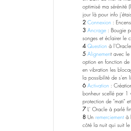
optimisé ma sérénité 
jour là pour info j'éta
2
Connexion
 : Encens
3 
Ancrage
 : Bougie p
songes et éclairer le
4
Question
 à 
l'Oracle
5
Alignemen
t avec le
option en fonction de 
en vibration les bloca
la possibilité de s'en l
6
Activation
 : Créatio
bonheur scellé par 1 
protection de "mati" 
7 
L' Oracle à parlé fi
8
 Un 
remerciement
 à 
côté la nuit qui suit le