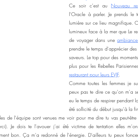
Ce soir c'est au 
Nouveau res
l'Oracle à parler. Je prends le 
lumière sur ce lieu magnifique. C
lumineux face à la mer que Le res
de voyager dans une 
ambiance
prendre le temps d'apprécier des
saveurs. Le top pour des moments en
restaurant pour leurs EVJF
.
Comme toutes les femmes je sui
peux pas te dire ce qu'on m'a ser
eu le temps de respirer pendant la
été sollicité du début jusqu'à la fi
les de l'équipe sont venues me voir pour me dire tu vas peut-être 
i). Je dois te l'avouer j'ai été victime de tentation elles m'on
ement bon. Ça m'a redonné de l'énergie. D'ailleurs tu peux foncer