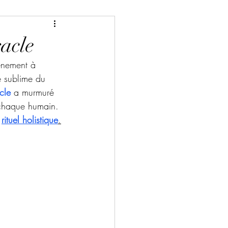
racle
vénement à 
 sublime du 
cle
 a murmuré 
 chaque humain. 
 
rituel holistique
.