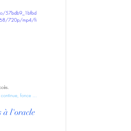
ideo/57bdb9_1bfbd
e68/720p/mp4/fi
ccès.
 continue, fonce ...
 à l'oracle