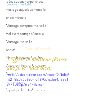
Idées cadeaux expériences
beauté mentale.
massage aquatique marseille
photo thérapie
Massage Entreprise Marseille
Holistic reportage Marseille
Massage Marseille
Clean girl Marseille
beauté
Nouvelle adresse Bien Être
S'offrir le meilleur (Parce 
Consulting beauté & bien-être
que je le vaux bien)
Events
https://video.wixstatic.com/video/57bdb9
_e218b59538e04f218957d5bd4738a1
happy body
e9/1080p/mp4/file.mp4
Reportage beauté & bien-être