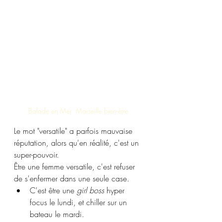
Balade en Mer  Marseille bien-être 
Le mot "versatile" a parfois mauvaise 
réputation, alors qu'en réalité, c'est un 
super-pouvoir. 
Être une femme versatile, c'est refuser 
de s'enfermer dans une seule case.
C'est être une 
girl boss
 hyper 
focus le lundi, et chiller sur un 
bateau le mardi.