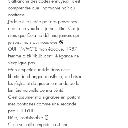
S’affranchir des codes ennuyeux, c’est 
comprendre que l’harmonie naît du 
contraste.
J’adore être jugée par des personnes 
que je ne voudrais jamais être. Car je 
crois que Cela ne définira jamais qui 
je suis, mais qui vous êtes.😘
OUI j’IMPACTE mon époque. 1987
Femme ETERNELLE dont l’élégance ne 
s’explique pas…
Mon empreinte réside dans cette 
liberté de changer de rythme, de briser 
les règles et de graver le monde de la 
lumière naturelle de ma vérité.
C’est assumer ma signature en portant 
mes contrastes comme une seconde 
peau. 👉🏽⚡️👈🏽
Fière, Insaisissable 🪞
Cette versatile empreinte est une 