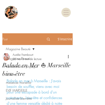
TARIFS & RDV
Post
S'inscrire
Magazine Beauté
Aurélie Frambourt
Magazine Beauté
20 mai
3 min de lecture
Balade en Mer ⛵️ Marseille
transformation physique
bien-être
Oracle
Balade en mer à Marseille : J'avais 
masseuse marseille
besoin de souffler, viens avec moi 
EVJF MARSEILLE
pour une escapade à bord d'un 
catamaran. bien-être et confidences 
Journaliste bien-être
d'une femme versatile dédié à notre 