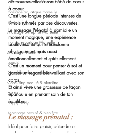
clé pour se relier à son bébé de coeur 
Idées cadeaux expériences
à coeur.
massage aquatique marseille
C’est une longue période intenses de 
photo thérapie
9mois rythmés par des découvertes.
Le massage Prénatal à domicile un 
Massage Entreprise Marseille
moment magique, une expérience 
Holistic reportage Marseille
bouleversante qui te transforme 
physiquement mais aussi 
Massage Marseille
émotionnellement et spirituellement.
beauté
C’est un moment pour penser à soi et 
Nouvelle adresse Bien Être
garder un regard bienveillant avec son 
corps.
Consulting beauté & bien-être
Et ainsi vivre une grossesse de façon 
Events
épanouie en prenant soin de ton 
équilibre.
happy body
Reportage beauté & bien-être
Le massage prénatal :
Idéal pour faire plaisir, détendre et 