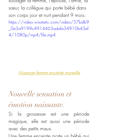
soulager la femme, l'épouse, l'amie, la 
sœur, la collègue qui porte bébé dans 
son corps jour et nuit pendant 9 mois. 
https://video.wixstatic.com/video/57bdb9
_0e3a9199c4914463adefa34910b43ef
4/1080p/mp4/file.mp4
Massage femme enceinte marseille
Nouvelle sensation et 
émotion naissante. 
Si la grossesse est une période 
magique, elle est aussi une période 
avec des petits maux.
Une femme enceinte porte un bébé qui 