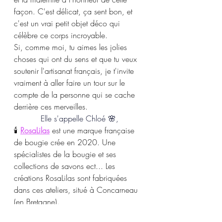
façon. C'est délicat, ça sent bon, et 
c'est un vrai petit objet déco qui 
célèbre ce corps incroyable.
Si, comme moi, tu aimes les jolies 
choses qui ont du sens et que tu veux 
soutenir l'artisanat français, je t'invite 
vraiment à aller faire un tour sur le 
compte de la personne qui se cache 
derrière ces merveilles. 
Elle s'appelle 
Chloé 🌸,
🕯 
RosaLilas
 est une marque française 
de bougie crée en 2020. Une 
spécialistes de la bougie et ses 
collections de savons ect... Les 
créations RosaLilas sont fabriquées 
dans ces ateliers, situé à Concarneau 
(en Bretagne). 
Toutes ces créations sont faites à la 