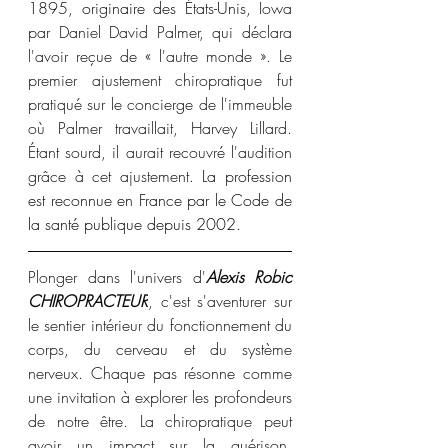
1895, 
originaire des États-Unis,
 Iowa 
par Daniel David Palmer, qui déclara 
l'avoir reçue de « l'autre monde ». Le 
premier ajustement chiropratique fut 
pratiqué sur le concierge de l'immeuble 
où Palmer travaillait, Harvey Lillard. 
Étant sourd, il aurait recouvré l'audition 
grâce à cet ajustement. 
La profession 
est reconnue en France par le Code de 
la santé publique depuis 2002
.
Plonger dans l'univers d'
Alexis Robic 
CHIROPRACTEUR
, 
c'est s'aventurer sur 
le sentier intérieur du fonctionnement du 
corps, du cerveau et du système 
nerveux. Chaque pas résonne comme 
une invitation à explorer les profondeurs 
de notre être. La chiropratique peut 
avoir un impact sur la guérison, 