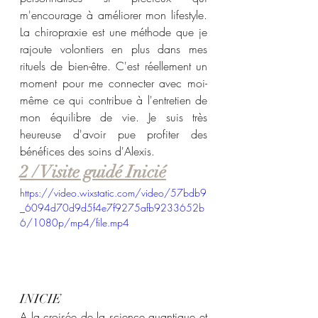
m'encourage à améliorer mon lifestyle
. 
La chiropraxie est une méthode que je 
rajoute volontiers en plus dans mes 
rituels de bien-être. C'est réellement un 
moment pour me connecter avec moi-
même ce qui contribue à l'entretien de 
mon équilibre de vie. 
Je suis très 
heureuse d'avoir pue profiter des 
bénéfices des soins d'Alexis. 
2 / Visite guidé Inicié
https://video.wixstatic.com/video/57bdb9
_6094d70d9d5f4e7f9275afb9233652b
6/1080p/mp4/file.mp4
INICIE
A la croisée de la science quantique et 