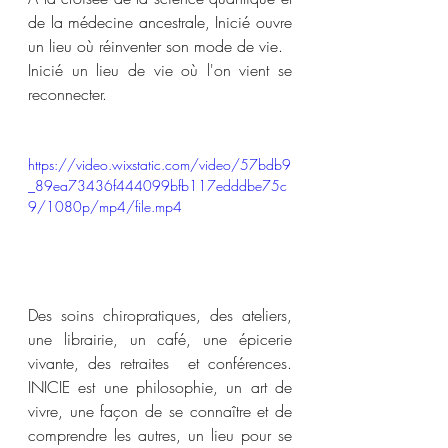
de la médecine ancestrale, Inicié ouvre 
un lieu où réinventer son mode de vie.
Inicié un lieu de vie où l'on vient se 
reconnecter. 
https://video.wixstatic.com/video/57bdb9
_89ea73436f444099bfb117edddbe75c
9/1080p/mp4/file.mp4
Des soins chiropratiques, des ateliers, 
une librairie, un café, une épicerie 
vivante, des retraites  et conférences. 
INICIE est une philosophie, un art de 
vivre, une façon de se connaître et de 
comprendre les autres, un lieu pour se 