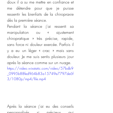
doux il a su me mettre en confiance et 
me détendre pour que je puisse 
ressentir les bienfaits de la chiropraxie 
dès la première séance. 
Pendant la séance j'ai ressenti sa 
manipulation ou « 
ajustement 
chiropratique
 » très
 précise, rapide, 
sans force ni douleur
 exercée. Parfois il 
y a eu un léger « 
crac
 » mais sans 
douleur. Je me suis sentis 
plusieurs jour 
après la séance 
comme sur un nuage.
https://video.wixstatic.com/video/57bdb9
_0995b88fed964b83a15749e7797de6f
3/1080p/mp4/file.mp4
Après la séance 
j'ai eu des conseils 
personnalisés si précieux qui 