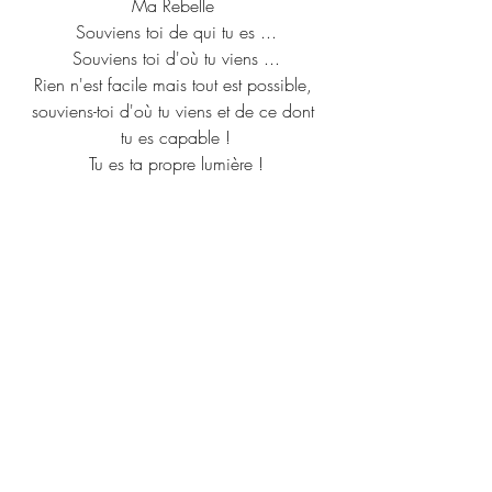
Ma Rebelle 
Souviens toi de qui tu es ...
Souviens toi d'où tu viens ...
Rien n'est facile mais tout est possible, 
souviens-toi d'où tu viens et de ce dont 
tu es capable !
Tu es ta propre lumière !
Tu souhaites retrouver Alexis le CHAT 
GPT de la chiropraxie voici les 
contacts : 
Insta Alexis ROBIC :  
@en.theus
INCIÉ :                
@inicie.society
LINKTR :                 
Explorer ses plus 
hauts potentiels
Google Maps :       
Inicié - Studio 
Chiropratique - Café - Apothicaire / 