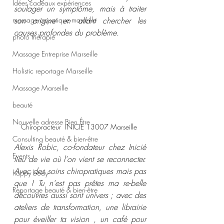
Idées cadeaux expériences
soulager un symptôme, mais à traiter 
massage aquatique marseille
son origine en allant chercher les 
causes profondes du problème. 
photo thérapie
Massage Entreprise Marseille
Holistic reportage Marseille
Massage Marseille
beauté
Nouvelle adresse Bien Être
Chiropracteur  INICIÉ 13007 Marseille 
Consulting beauté & bien-être
Alexis Robic, co-fondateur chez Inicié 
Events
lieu de vie où l'on vient se reconnecter. 
Avec des soins chiropratiques mais pas 
happy body
que ! Tu n'est pas prêtes ma re-belle 
Reportage beauté & bien-être
découvres aussi sont univers ; avec des 
ateliers de transformation, une librairie 
pour éveiller ta vision , un café pour 