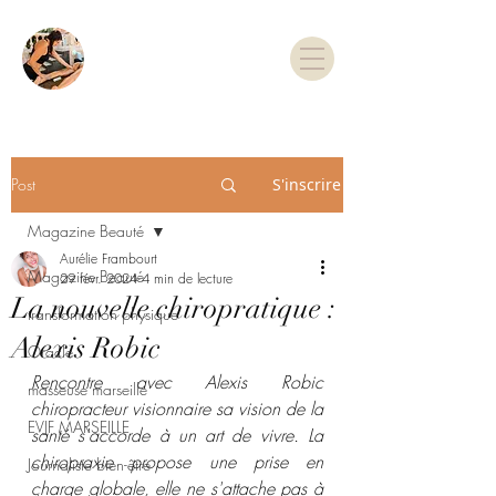
TARIFS & RDV
Post
S'inscrire
Magazine Beauté
Aurélie Frambourt
Magazine Beauté
29 févr. 2024
4 min de lecture
La nouvelle chiropratique :
transformation physique
Alexis Robic
Oracle
Rencontre avec Alexis Robic 
masseuse marseille
chiropracteur visionnaire sa vision de la 
EVJF MARSEILLE
santé s'accorde à un art de vivre. La 
chiropraxie propose une prise en 
Journaliste bien-être
charge globale, elle ne s'attache pas à 