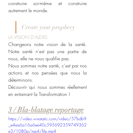
construire soi-même et construire 
autrement le monde.
Create your prophecy
LA VISION D'ALEXIS
Changeons notre vision de la santé. 
Notre santé n'est pas une partie de 
nous, elle ne nous qualifie pas.
Nous sommes notre santé, c'est par nos 
actions et nos pensées que nous la 
déterminons.
Découvrir qui nous sommes réellement 
en entamant la Transformation !
3 / Bla-blatage reportage
https://video.wixstatic.com/video/57bdb9
_e4ea6a16a6ee40c595692359749362
e3/1080p/mp4/file.mp4