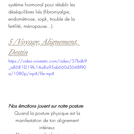
système hormonal pour rétablir les 
déséquilibres liés (fibromyalgie, 
endométriose, sopk, trouble de la 
fertilité, ménopause...).
5 / Voyage, Alignement, 
Destin
https://video.wixstatic.com/video/57bdb9
_a8681f219fc14a8a95ab660d3648f90
a/1080p/mp4/file.mp4
Nos émotions jouent sur notre posture 
Quand la posture physique est la 
manifestation de ton alignement 
intérieur. 