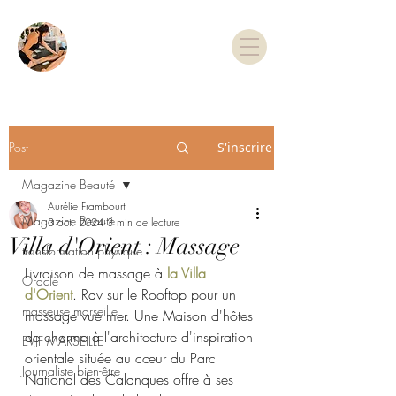
TARIFS & RDV
Post
S'inscrire
Magazine Beauté
Aurélie Frambourt
Magazine Beauté
3 oct. 2024
3 min de lecture
Villa d'Orient : Massage
transformation physique
Livraison de massage à 
la Villa 
Oracle
d'Orient
. Rdv sur le Rooftop pour un 
masseuse marseille
massage vue mer.
Une Maison d'hôtes 
de charme à l'architecture d'inspiration 
EVJF MARSEILLE
orientale située au cœur du Parc 
Journaliste bien-être
National des Calanques offre à ses 