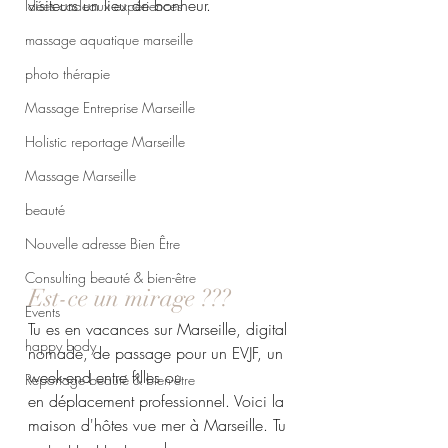
visiteurs un lieu de bonheur.
Idées cadeaux expériences
massage aquatique marseille
photo thérapie
Massage Entreprise Marseille
Holistic reportage Marseille
Massage Marseille
beauté
Nouvelle adresse Bien Être
Consulting beauté & bien-être
Est-ce un mirage ???
Events
Tu es en vacances sur Marseille, digital 
happy body
nomade, de passage pour un EVJF, un 
week-end entre filles ou 
Reportage beauté & bien-être
en déplacement professionnel. Voici la 
maison d'hôtes vue mer à Marseille. Tu 