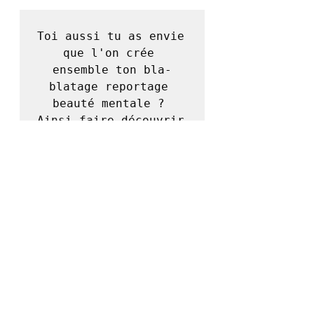
Toi aussi tu as envie 
que l'on crée 
ensemble ton bla-
blatage reportage 
beauté mentale ? 

Ainsi faire découvrir 
de nouvelles 
expériences ! 

Alors ose et passe à 
l'action. Parle-moi 
de ton idée de génie.

 J'ai hâte de te 