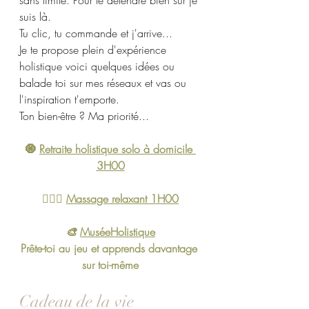
sans limite. Pour te détendre bien sûr je 
suis là. 
Tu clic, tu commande et j'arrive... 
Je te propose plein d'expérience 
holistique voici quelques idées ou 
balade toi sur mes réseaux et vas ou 
l'inspiration t'emporte. 
Ton bien-être ? Ma priorité...
🧿 
Retraite holistique solo à domicile 
3H00
💆🏽‍♀️ 
Massage relaxant 1H00
🎨 
MuséeHolistique
Prête-toi au jeu et apprends davantage 
sur toi-même
Cadeau de la vie 