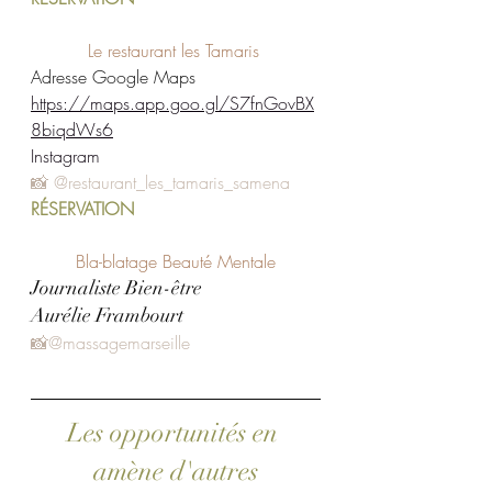
Le restaurant les Tamaris 
Adresse Google Maps 
https://maps.app.goo.gl/S7fnGovBX
8biqdWs6
Instagram 
📸 
@restaurant_les_tamaris_samena
RÉSERVATION
Bla-blatage Beauté Mentale
Journaliste Bien-être
Aurélie Frambourt
📸
@massagemarseille
Les opportunités en 
amène d'autres