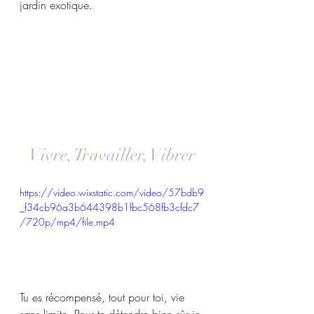
jardin exotique. 
Vivre, Travailler, Vibrer
https://video.wixstatic.com/video/57bdb9
_f34cb96a3b644398b1fbc568fb3cfdc7
/720p/mp4/file.mp4
Tu es récompensé, tout pour toi, vie 