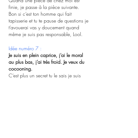
Quand une pièce de chez moi est 
finie, je passe à la pièce suivante. 
Bon si c’est ton homme qui fait 
tapisserie et tu te pause de questions je 
t’avouerai vas y doucement quand 
même je suis pas responsable, Lool. 
Idée numéro 7 :
Je suis en plein caprice, j’ai le moral 
au plus bas, j’ai très froid. Je veux du 
cocooning. 
C’est plus un secret tu le sais je suis 
une grande adepte du hammam, 
sauna, jacuzzi…
J’adore ça, je pense que je peux t’en 
conseiller quelques-uns que j’ai testé et 
que j’aime trop. 
Voici pour toi :
- 
Le HAMMAM SAUNA SHERAZADE
, 
Une  bonne séance de hammam et un 