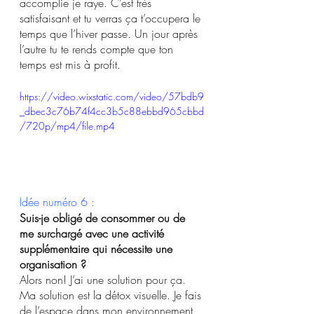
accomplie je raye. C’est très 
satisfaisant et tu verras ça t’occupera le 
temps que l’hiver passe. Un jour après 
l’autre tu te rends compte que ton 
temps est mis à profit.
https://video.wixstatic.com/video/57bdb9
_dbec3c76b74f4cc3b5c88ebbd965cbbd
/720p/mp4/file.mp4
Idée numéro 6 :
Suis-je obligé de consommer ou de 
me surchargé avec une activité 
supplémentaire qui nécessite une 
organisation ? 
Alors non! J’ai une solution pour ça.  
Ma solution est la détox visuelle. Je fais 
de l’espace dans mon environnement 