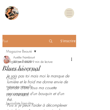
TARIFS & RDV
Post
S'inscrire
Magazine Beauté
Aurélie Frambourt
Magazine Beauté
20 janv. 2023
9 min de lecture
Blues hivernal
transformation physique
Je sais pas toi mais moi le manque de 
Oracle
lumière et le froid me donne envie de 
masseuse marseille
glander d’être sous ma couette 
accompagné d’un bouquin et d’un 
EVJF MARSEILLE
thé. 
Journaliste bien-être
Puis si je peux t’aider à décomplexer 