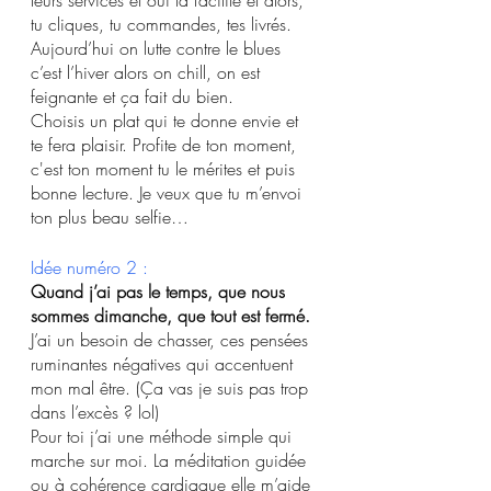
leurs services et oui la facilité et alors, 
tu cliques, tu commandes, tes livrés. 
Aujourd’hui on lutte contre le blues 
c’est l’hiver alors on chill, on est 
feignante et ça fait du bien. 
Choisis un plat qui te donne envie et 
te fera plaisir. Profite de ton moment, 
c'est ton moment tu le mérites et puis  
bonne lecture. Je veux que tu m’envoi 
ton plus beau selfie…
Idée numéro 2 : 
Quand j’ai pas le temps, que nous 
sommes dimanche, que tout est fermé.
J’ai un besoin de chasser, ces pensées 
ruminantes négatives qui accentuent 
mon mal être. (Ça vas je suis pas trop 
dans l’excès ? lol)
Pour toi j’ai une méthode simple qui 
marche sur moi. La méditation guidée 
ou à cohérence cardiaque elle m’aide 