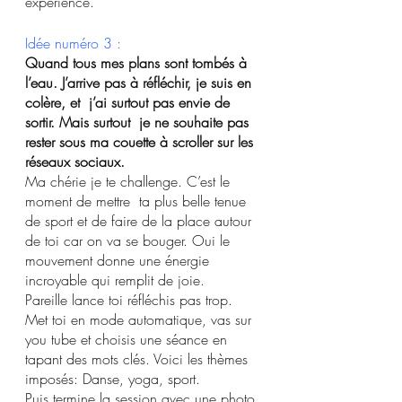
expérience.
Idée numéro 3 :
Quand tous mes plans sont tombés à 
l’eau. J’arrive pas à réfléchir, je suis en 
colère, et  j’ai surtout pas envie de 
sortir. Mais surtout  je ne souhaite pas 
rester sous ma couette à scroller sur les 
réseaux sociaux.
Ma chérie je te challenge. C’est le 
moment de mettre  ta plus belle tenue 
de sport et de faire de la place autour 
de toi car on va se bouger. Oui le 
mouvement donne une énergie 
incroyable qui remplit de joie. 
Pareille lance toi réfléchis pas trop. 
Met toi en mode automatique, vas sur 
you tube et choisis une séance en 
tapant des mots clés. Voici les thèmes 
imposés: Danse, yoga, sport.
Puis termine la session avec une photo 