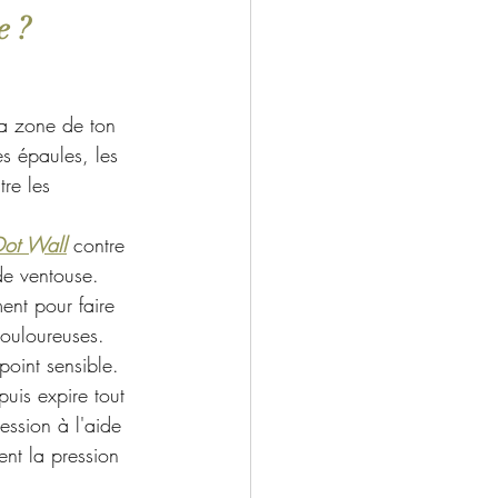
e ?
la zone de ton 
es épaules, les 
re les 
ot Wall
contre 
de ventouse
.
ment pour faire 
douloureuses.
point sensible. 
uis expire tout 
ssion à l'aide 
ent la pression 