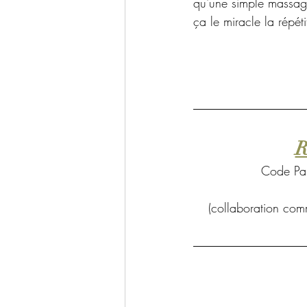
qu'une simple massage 
ça le miracle la répéti
R
Code Par
(collaboration comm