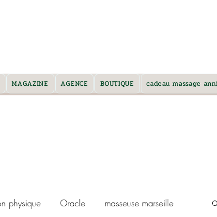
 et alentours *
MAGAZINE
AGENCE
BOUTIQUE
cadeau massage anni
on physique
Oracle
masseuse marseille