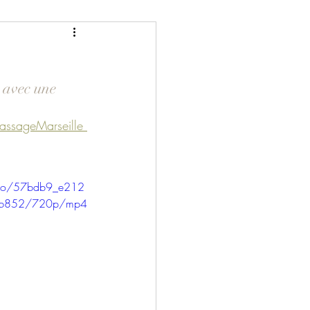
 avec une 
assageMarseille 
ideo/57bdb9_e212
2b852/720p/mp4