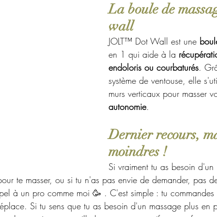
La boule de massage
wall
JOLT™ Dot Wall est une 
boul
en 1 qui aide à la 
récupérati
endoloris ou courbaturés
. Gr
système de ventouse, elle s'uti
murs verticaux pour masser vo
autonomie
.
Dernier recours, ma
moindres !
Si vraiment tu as besoin d'u
pour te masser, ou si tu n'as pas envie de demander, pas de
appel à un pro comme moi 🥳 . C'est simple : tu commandes
déplace. Si tu sens que tu as besoin d'un massage plus en 