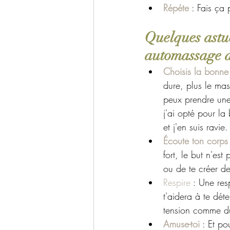
Répéte
 : Fais ça
Quelques astu
automassage a
Choisis la bonne
dure, plus le mas
peux prendre une
j'ai opté pour la
et j'en suis ravie.
Écoute ton corps
fort, le but n'est 
ou de te créer de
Respire
 : Une res
t'aidera à te déte
tension comme du
Amuse-toi
 : Et po