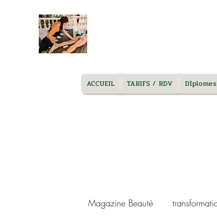
massage marseille à domicile
ACCUEIL
TARIFS / RDV
Dîplomes
Magazine Beauté
transformati