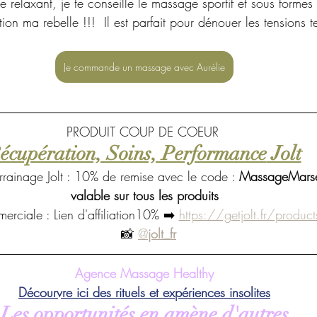
relaxant, je te conseille le massage sportif et sous formes 
tion ma rebelle !!!  Il est parfait pour dénouer les tensions 
Je commande un massage avec Aurélie
PRODUIT COUP DE COEUR 
écupération, Soins, Performance
 Jolt
rainage Jolt : 10% de remise avec le code : 
MassageMarse
valable sur tous les produits
erciale : 
Lien d'affiliation10%
 ➡️ 
https://getjolt.fr/products
  📸
@
jolt_fr
Agence Massage Healthy
Décourvre ici des rituels et
 expériences insolites
Les opportunités en amène d'autres