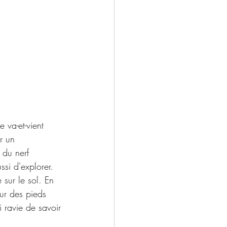
va-et-vient 
r un 
 du nerf 
ssi d'explorer. 
sur le sol. En 
ur des pieds 
 ravie de savoir 