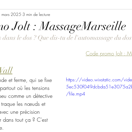
te bien-être
 mars 2025
3 min de lecture
Idées cadeaux expériences
o Jolt : MassageMarseille
 dans le dos ? Que dis-tu de l'automassage du dos
photo thérapie
Massage Entreprise Marseille
Code promo Jolt : M
Massage Marseille
beauté
all
de et ferme, qui se fixe 
https://video.wixstatic.com/v
Consulting beauté & bien-être
Events
5ec530f049dcbda51e3075a
 partout où les tensions 
/file.mp4
 peu comme un détective 
i traque les nœuds et 
auté & bien-être
avec une précision 
r dans tout ça ? C'est 
e.