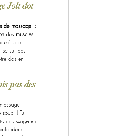
 Jolt dot 
e de massage
 3 
on
 des 
muscles 
âce à son 
lise sur des 
tre dos en 
is pas des 
n massage 
 souci ! Tu 
 ton massage en 
profondeur 