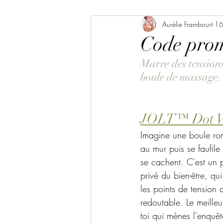
EVJF MARSEILLE
Aurélie Frambourt
Journalis
16
Code prom
Marre des tensions
massage aquatique marseille
boule de massage.
Holistic reportage Marseille
JOLT™ Dot W
Imagine une boule ron
Nouvelle adresse Bien Être
au mur puis se faufile
se cachent. C'est un
privé du bien-être, qu
happy body
Reportage be
les points de tension 
redoutable. Le meilleu
toi qui mènes l'enquêt