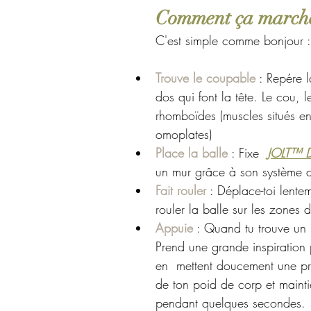
Comment ça march
C'est simple comme bonjour :
Trouve le coupable
 : Repére 
dos qui font la tête. Le cou, l
rhomboïdes (muscles situés ent
omoplates) 
Place la balle
 : Fixe
JOLT™ D
un mur
 grâce à son système 
Fait rouler
 : Déplace-toi lente
rouler la balle sur les zones 
Appuie
 : Quand tu trouve un 
Prend une grande inspiration p
en  mettent doucement une pre
de ton poid de corp et mainti
pendant quelques secondes. 