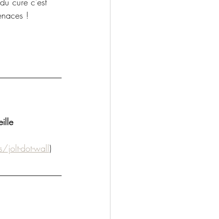
du cure c'est 
tenaces !
ille
/jolt-dot-wall
)