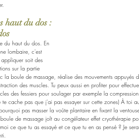
r.
 haut du dos : 
dos
ge du haut du dos. En 
ne lombaire, c'est 
 appliquer soit des 
tions sur la partie 
ec la boule de massage, réalise des mouvements appuyés de 
traction des muscles. Tu peux aussi en profiter pour effectue
es des fessiers pour soulager par exemple la compression
e te cache pas que j'ai pas essayer sur cette zones) À toi au
rquoi pas masser la voûte plantaire en fixant la ventouse 
a boule de massage jolt au congélateur effet cryothérapie po
 moi ce que tu as essayé et ce que tu en as pensé ? Je serai
ti.