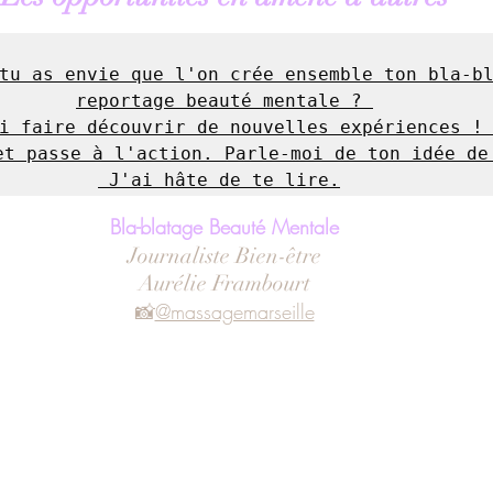
tu as envie que l'on crée ensemble ton bla-bl
reportage beauté mentale ? 

i faire découvrir de nouvelles expériences ! 
et passe à l'action. Parle-moi de ton idée de 
 J'ai hâte de te lire.
Bla-blatage Beauté Mentale
Journaliste Bien-être
Aurélie Frambourt
📸
@massagemarseille