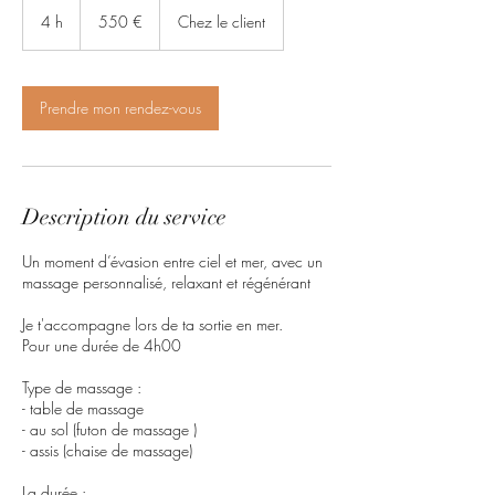
euros
4 h
4
550 €
Chez le client
h
Prendre mon rendez-vous
Description du service
Un moment d’évasion entre ciel et mer, avec un
massage personnalisé, relaxant et régénérant
Je t'accompagne lors de ta sortie en mer.
Pour une durée de 4h00
Type de massage :
- table de massage
- au sol (futon de massage )
- assis (chaise de massage)
La durée :