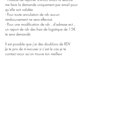
me faire la demande uniquement par email pour
qu'elle soit validée
- Pour toute annulation de rdv aucun
remboursement ne sera effectué.
- Pour une modification de rdv , d'adresse ect...
un report de rdv des frais de logistique de 15€
te sera demandé.
Il est possible que j'ai des doublons de RDV
Je te prix de m'excuser si c'est le cas je te
contact pour qu'on trouve ton meilleur
arrangement.
Coordonnées
+33768638874
massagehealthy13@gmail.com
Agence Massage Healthy, Rue Montgrand,
Marseille, France