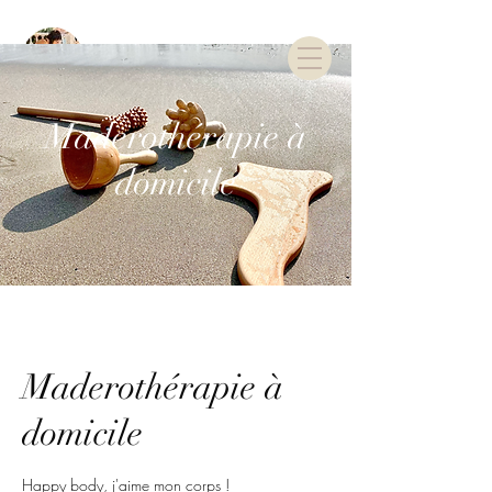
TARIFS & RDV
Maderothérapie à
domicile
Maderothérapie à
domicile
Happy body, j'aime mon corps !