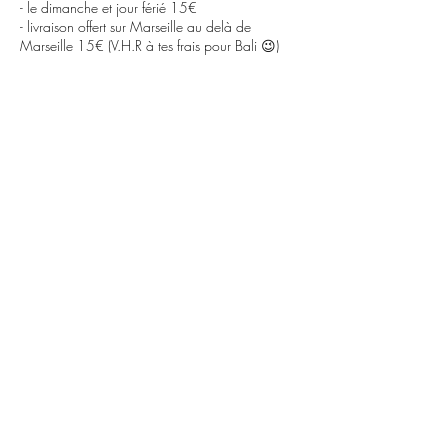
- le dimanche et jour férié 15€
- livraison offert sur Marseille au delà de
Marseille 15€ (V.H.R à tes frais pour Bali 😉)
En espèce le jour du rdv (faire l'appoint je rend
pas la monnaie) OU par lien de paiement
Modification rdv = frais de dossier :
- Possible de reporter 24hoo avant la séance
me faire la demande uniquement par email pour
qu'elle soit validée
- Pour toute annulation de rdv aucun
remboursement ne sera effectué.
- Pour une modification de rdv , d'adresse ect...
un report de rdv des frais de logistique de 15€
te sera demandé.
Il est possible que j'ai des doublons de RDV
Je te prix de m'excuser si c'est le cas je te
contact pour qu'on trouve ton meilleur
arrangement.