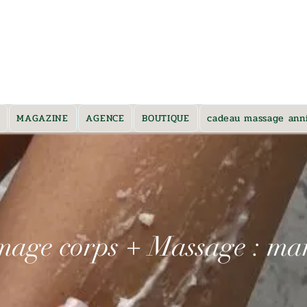
 et alentours *
MAGAZINE
AGENCE
BOUTIQUE
cadeau massage anni
ge corps + Massage : mar