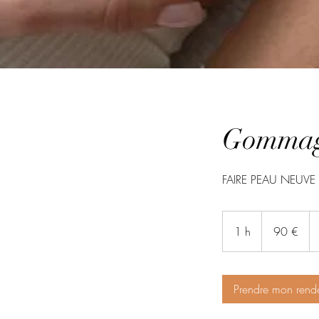
Gommage
FAIRE PEAU NEUVE
90
euros
1 h
1
90 €
Prendre mon rend