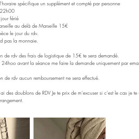
'horaire spécifique un supplément et compté par personne
 22h00
our férié
Marseille au delà de Marseille 15€
èce le jour du rdv.
end pas la monnaie.
on de rdv des frais de logistique de 15€ te sera demandé.
er 24hoo avant la séance me faire la demande uniquement par email
ion de rdv aucun remboursement ne sera effectué.
 j'ai des doublons de RDV Je te prix de m'excuser si c'est le cas je t