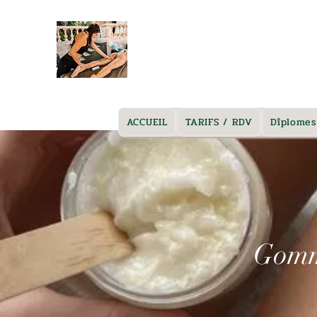
massage marseille à domicile
ACCUEIL
TARIFS / RDV
Dîplomes
Gomma