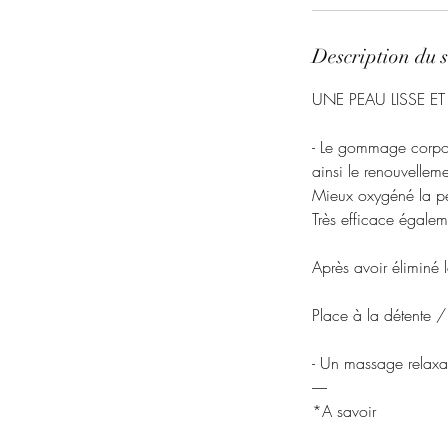
Description du s
UNE PEAU LISSE ET
- Le gommage corporel
ainsi le renouvellemen
Mieux oxygéné la pe
Très efficace égaleme
Après avoir éliminé le
Place à la détente /
- Un massage relaxan
-----
*A savoir