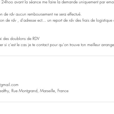
er 24hoo avant la séance me faire la demande uniquement par email
ion de rdv aucun remboursement ne sera effectué.
ion de rdv , d'adresse ect... un report de rdv des frais de logistiqu
j'ai des doublons de RDV
er si c'est le cas je te contact pour qu'on trouve ton meilleur arrang
@gmail.com
lthy, Rue Montgrand, Marseille, France