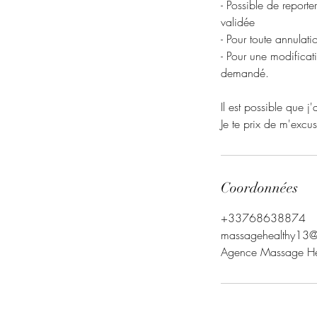
- Possible de report
validée
- Pour toute annulat
- Pour une modificat
demandé.
Il est possible que 
Je te prix de m'excus
Coordonnées
+33768638874
massagehealthy13
Agence Massage Hea