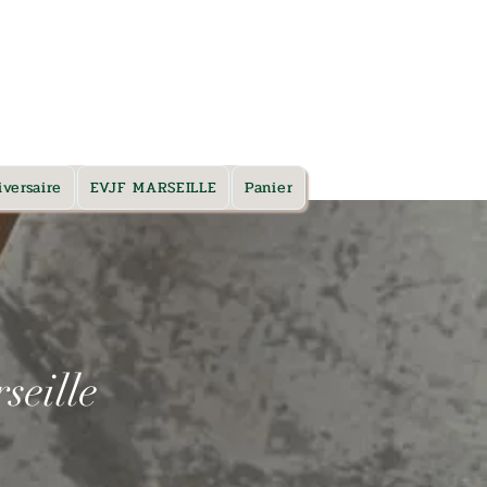
TARIFS & RDV
versaire
EVJF MARSEILLE
Panier
seille