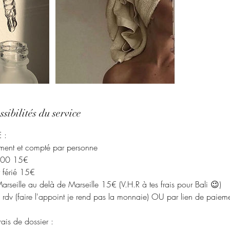
sibilités du service
 :
ment et compté par personne
h00 15€
r férié 15€
r Marseille au delà de Marseille 15€ (V.H.R à tes frais pour Bali 😉)
 rdv (faire l'appoint je rend pas la monnaie) OU par lien de paiem
rais de dossier :