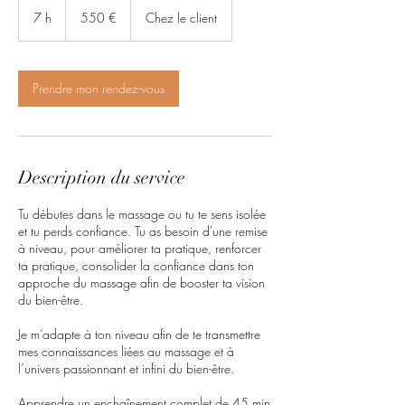
euros
7 h
7
550 €
Chez le client
h
Prendre mon rendez-vous
Description du service
Tu débutes dans le massage ou tu te sens isolée
et tu perds confiance. Tu as besoin d'une remise
à niveau, pour améliorer ta pratique, renforcer
ta pratique, consolider la confiance dans ton
approche du massage afin de booster ta vision
du bien-être.
Je m’adapte à ton niveau afin de te transmettre
mes connaissances liées au massage et à
l’univers passionnant et infini du bien-être.
Apprendre un enchaînement complet de 45 min