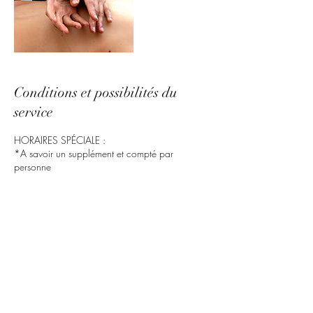
Conditions et possibilités du
service
HORAIRES SPÉCIALE :
*A savoir un supplément et compté par
personne
- de 19HOO à 22h00 15€
- le dimanche et jour férié 15€
- livraison offert sur Marseille au delà de
Marseille 15€ (V.H.R à tes frais pour Bali 😉)
En espèce le jour du rdv (faire l'appoint je rend
pas la monnaie) OU par lien de paiement
Modification rdv = frais de dossier :
- Possible de reporter 24hoo avant la séance
me faire la demande uniquement par email pour
qu'elle soit validée