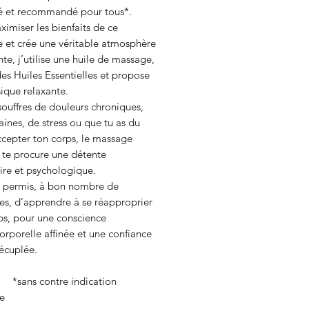
é et recommandé pour tous*.
imiser les bienfaits de ce
 et crée une véritable atmosphère
te, j’utilise une huile de massage,
des Huiles Essentielles et propose
ique relaxante.
ouffres de douleurs chroniques,
ines, de stress ou que tu as du
ccepter ton corps, le massage
 te procure une détente
ire et psychologique.
si permis, à bon nombre de
es, d’apprendre à se réapproprier
ps, pour une conscience
rporelle affinée et une confiance
écuplée.
 contre indication
le