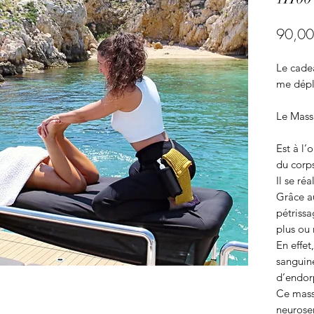
90,00
Le cadea
me dépl
Le Mass
Est à l’
du corps
Il se réa
Grâce a
pétrissa
plus ou
En effet
sanguine
d’endor
Ce massa
neurosen