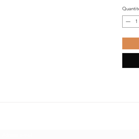
Quantit
Je m'abonne pour recevoir toute l'actualité beauté
et bien-être Massage Marseille.