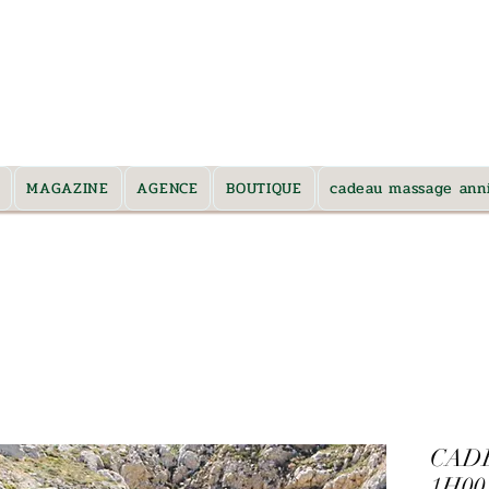
 et alentours *
MAGAZINE
AGENCE
BOUTIQUE
cadeau massage anni
CADE
1H00