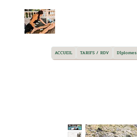
massage marseille à domicile
ACCUEIL
TARIFS / RDV
Dîplomes