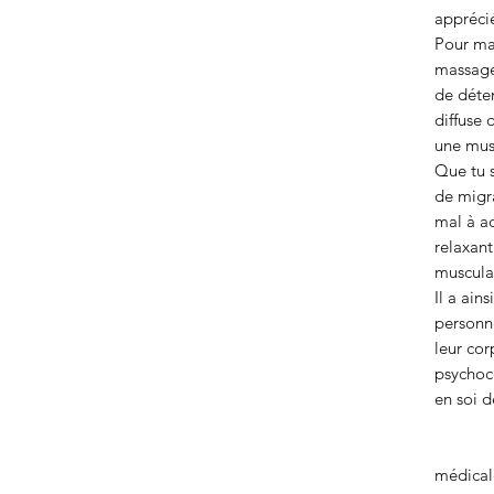
appréci
Pour max
massage
de déten
diffuse 
une mus
Que tu s
de migra
mal à a
relaxant
muscula
Il a ain
personn
leur cor
psychoco
en soi d
*sans
médica