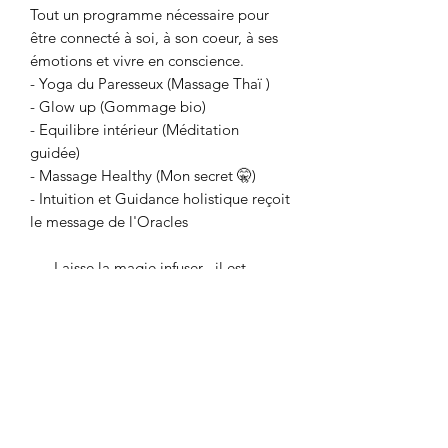
Tout un programme nécessaire pour
être connecté à soi, à son coeur, à ses
émotions et vivre en conscience.
- Yoga du Paresseux (Massage Thaï )
- Glow up (Gommage bio)
- Equilibre intérieur (Méditation
guidée)
- Massage Healthy (Mon secret 🤫)
- Intuition et Guidance holistique reçoit
le message de l'Oracles
---- Laisse la magie infuser , il est
temps de prendre soin de soi
Déplacement offert sur Marseille
Supplément de 15€ en dehors de
Marseille
Supplément de 15€ à partir de 19h00
Supplément de 15€ le dimanche et jour