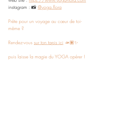
web site : 
https://www.yoga-flora.com
instagram : 📸 
@yoga.flora
Prête pour un voyage au cœur de toi-
même ?
Rendez-vous 
sur ton tapis ici
 🫴🏽✨
puis laisse la magie du YOGA opérer !