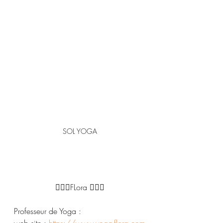
SOL YOGA
🧘🏼‍♀️FLora 🧘🏼‍♀️
Professeur de Yoga :