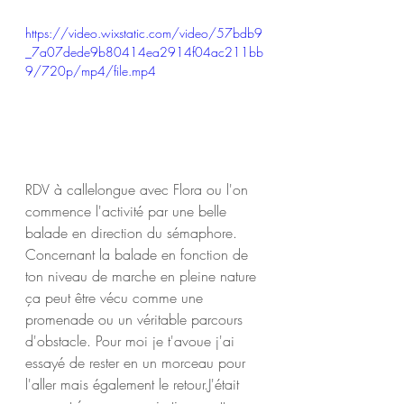
https://video.wixstatic.com/video/57bdb9
_7a07dede9b80414ea2914f04ac211bb
9/720p/mp4/file.mp4
RDV à callelongue avec Flora ou l'on 
commence l'activité par une belle 
balade en direction du sémaphore. 
Concernant la balade en fonction de 
ton niveau de marche en pleine nature 
ça peut être vécu comme une 
promenade ou un véritable parcours 
d'obstacle. Pour moi je t'avoue j'ai 
essayé de rester en un morceau pour 
l'aller mais également le retour.J'était 