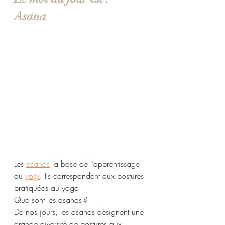
Asana 
Les 
asanas
 la base de l’apprentissage 
du 
yogi
. Ils correspondent aux postures 
pratiquées au yoga. 
Que sont les asanas ?
De nos jours, les asanas désignent une 
grande diversité de postures aux 