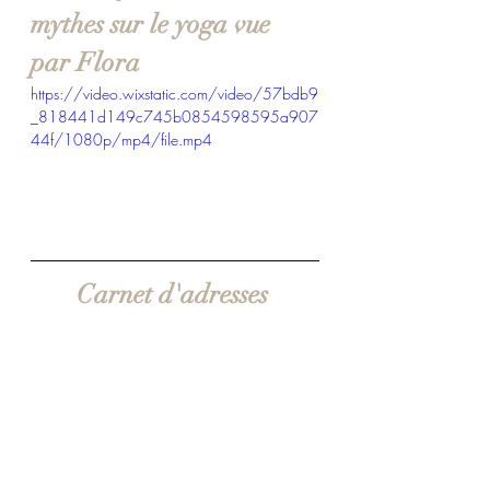
mythes sur le yoga vue 
par Flora
https://video.wixstatic.com/video/57bdb9
_818441d149c745b0854598595a907
44f/1080p/mp4/file.mp4
Carnet d'adresses 