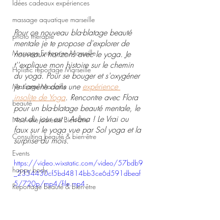
Idées cadeaux expériences
massage aquatique marseille
Pour ce nouveau bla-blatage beauté 
photo thérapie
mentale je te propose d'explorer de 
Massage Entreprise Marseille
nouveaux horizons avec le yoga. Je 
t''explique mon histoire sur le chemin 
Holistic reportage Marseille
du yoga. Pour se bouger et s'oxygéner 
je t'amène dans une 
expérience 
Massage Marseille
insolite de Yoga
. Rencontre avec Flora 
beauté
pour un bla-blatage beauté mentale, le 
mot du jour est : Asana ! Le 
Vrai ou 
Nouvelle adresse Bien Être
faux sur le yoga vue par Sol yoga et la 
Consulting beauté & bien-être
surprise du mois.
Events
https://video.wixstatic.com/video/57bdb9
happy body
_2354430cf5bd4814bb3ce6d591dbeaf
5/720p/mp4/file.mp4
Reportage beauté & bien-être