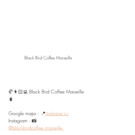
Black Bird Coffee Marseille
🥐👩🏻‍💻 Black Bird Coffee Marseille
🧋
Google maps : 📍
itinéraire ici
Instagram : 📸 
@blackbirdcoffee.marseille 