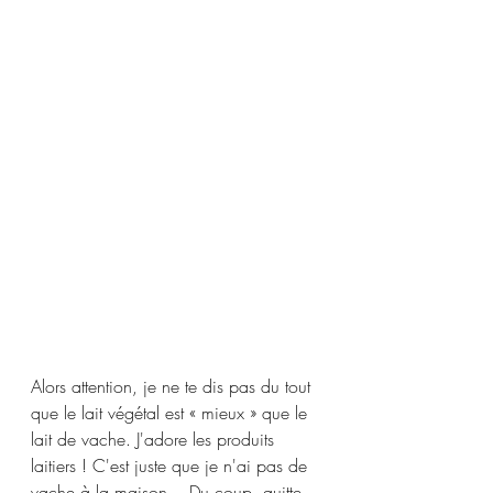
Alors attention, je ne te dis pas du tout 
que le lait végétal est « mieux » que le 
lait de vache. J'adore les produits 
laitiers ! C'est juste que je n'ai pas de 
vache à la maison... Du coup, quitte 