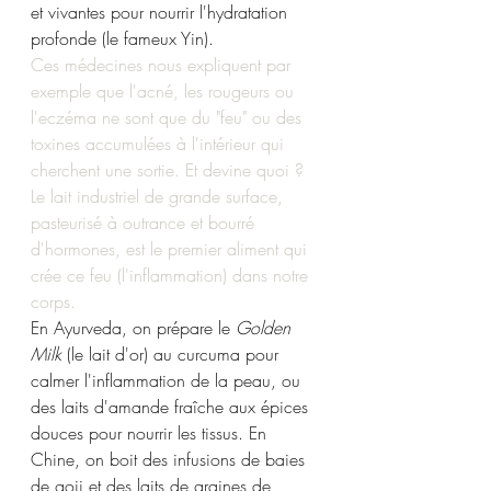
et vivantes pour nourrir l'hydratation 
profonde (le fameux Yin).
Ces médecines nous expliquent par 
exemple que l'acné, les rougeurs ou 
l'eczéma ne sont que du "feu" ou des 
toxines accumulées à l'intérieur qui 
cherchent une sortie. Et devine quoi ? 
Le lait industriel de grande surface, 
pasteurisé à outrance et bourré 
d'hormones, est le premier aliment qui 
crée ce feu (l'inflammation) dans notre 
corps. 
En Ayurveda, on prépare le 
Golden 
Milk
 (le lait d'or) au curcuma pour 
calmer l'inflammation de la peau, ou 
des laits d'amande fraîche aux épices 
douces pour nourrir les tissus. En 
Chine, on boit des infusions de baies 
de goji et des laits de graines de 