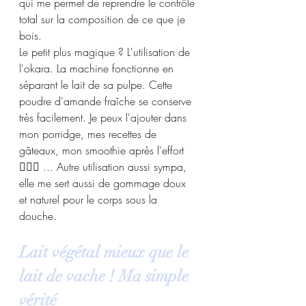
qui me permet de reprendre le contrôle 
total sur la composition de ce que je 
bois.
Le petit plus magique ? L'utilisation de 
l'okara. La machine fonctionne en 
séparant le lait de sa pulpe. Cette 
poudre d'amande fraîche se conserve 
très facilement. Je peux l'ajouter dans 
mon porridge, mes recettes de 
gâteaux, mon smoothie après l'effort 
🚴🏻‍♀️ ... Autre utilisation aussi sympa, 
elle me sert aussi de gommage doux 
et naturel pour le corps sous la 
douche. 
Lait végétal mieux que le 
lait de vache ! Ma simple 
vérité