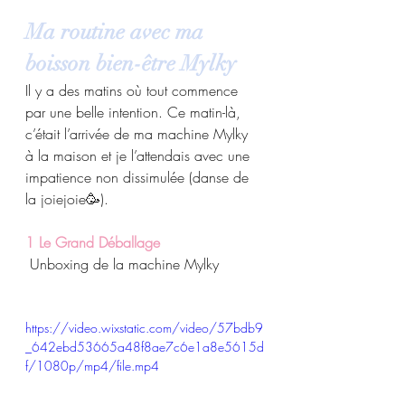
Ma routine avec ma 
boisson bien-être Mylky
Il y a des matins où tout commence 
par une belle intention. Ce matin-là, 
c’était l’arrivée de ma machine Mylky 
à la maison et je l’attendais avec une 
impatience non dissimulée (danse de 
la joiejoie🥳).
1 Le Grand Déballage 
 Unboxing de la machine Mylky
https://video.wixstatic.com/video/57bdb9
_642ebd53665a48f8ae7c6e1a8e5615d
f/1080p/mp4/file.mp4