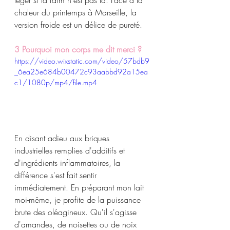
léger si la faim n'est pas là. Face à la 
chaleur du printemps à Marseille, la 
version froide est un délice de pureté. 
3 Pourquoi mon corps me dit merci ?
https://video.wixstatic.com/video/57bdb9
_6ea25e684b00472c93aabbd92a15ea
c1/1080p/mp4/file.mp4
En disant adieu aux briques 
industrielles remplies d'additifs et 
d'ingrédients inflammatoires, la 
différence s'est fait sentir 
immédiatement. En préparant mon lait 
moi-même, je profite de la puissance 
brute des oléagineux. Qu'il s'agisse 
d'amandes, de noisettes ou de noix 