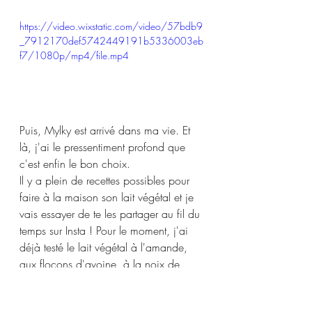
https://video.wixstatic.com/video/57bdb9
_7912170def5742449191b5336003eb
f7/1080p/mp4/file.mp4
Puis, Mylky est arrivé dans ma vie. Et 
là, j'ai le pressentiment profond que 
c'est enfin le bon choix.
Il y a plein de recettes possibles pour 
faire à la maison son lait végétal et je 
vais essayer de te les partager au fil du 
temps sur Insta ! Pour le moment, j'ai 
déjà testé le lait végétal à l'amande, 
aux flocons d'avoine, à la noix de 
cajou, à la noix de coco et à la 
noisette... Et mon petit préféré pour 