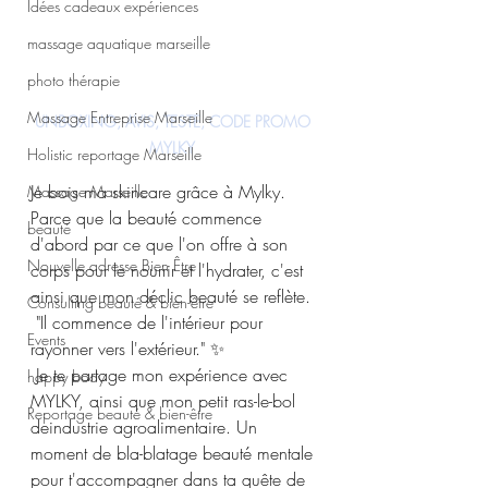
Idées cadeaux expériences
massage aquatique marseille
photo thérapie
Massage Entreprise Marseille
UNBOXING, AVIS, TESTE, CODE PROMO 
MYLKY 
Holistic reportage Marseille
Je bois ma skincare grâce à Mylky. 
Massage Marseille
Parce que la beauté commence 
beauté
d'abord par ce que l'on offre à son 
Nouvelle adresse Bien Être
corps pour le nourrir et l'hydrater, c'est 
ainsi que mon déclic beauté se reflète. 
Consulting beauté & bien-être
 "Il commence de l'intérieur pour 
Events
rayonner vers l'extérieur." ✨
 Je te partage mon expérience avec 
happy body
MYLKY, ainsi que mon petit ras-le-bol 
Reportage beauté & bien-être
deindustrie agroalimentaire. Un 
moment de bla-blatage beauté mentale 
pour t'accompagner dans ta quête de 