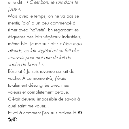
et te dit : 
« C'est bon, je suis dans le 
juste »
.
Mais avec le temps, on ne va pas se 
mentir, "bio" a un peu commencé à 
rimer avec "naïveté". En regardant les 
étiquettes des laits végétaux industriels, 
même bio, je me suis dit : 
« Non mais 
attends, ce lait végétal est en fait plus 
mauvais pour moi que du lait de 
vache de base ! »
. 
Résultat ? Je suis revenue au lait de 
vache. À ce moment-là, j'étais 
totalement désalignée avec mes 
valeurs et complètement perdue. 
C’était devenu impossible de savoir à 
quel saint me vouer... 
Et voilà comment j'en suis arrivée là.🙈
🫣🤭