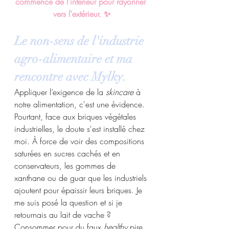
commence de l'intérieur pour rayonner 
vers l'extérieur. ✨
Le non-sens de l'industrie 
agro-alimentaire et ma 
rencontre avec Mylky.
Appliquer l’exigence de la 
skincare
 à 
notre alimentation, c'est une évidence. 
Pourtant, face aux briques végétales 
industrielles, le doute s'est installé chez 
moi. À force de voir des compositions 
saturées en sucres cachés et en 
conservateurs, les gommes de 
xanthane ou de guar que les industriels 
ajoutent pour épaissir leurs briques. Je 
me suis posé la question et si je 
retournais au lait de vache ? 
Consommer pour du faux 
healthy
 pire 