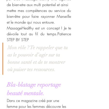
de bien-etre aux multi potentiel et ainsi
mettre mes compétences au service du 
bien-être pour faire rayonner Marseille 
et le monde qui nous entoure.
MassageHealthy est un concept ! Je te 
dévoile tout au fil du temps.Patience 
STEP BY STEP 
Mon rôle ? Te rappeler que tu 
as le pouvoir d’agir sur ta 
bonne santé et de te montrer 
où puiser tes ressources.
Bla-blatage reportage 
beauté mentale.
Dans ce magazine créé par une 
femme pour les femmes découvre les 