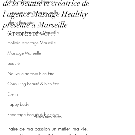
de la beauté et créatrice de
Idées cadeaux expériences
massage aquatique marseille
l'agence Massage Healthy
photo thérapie
présente à Marseille
Massage Entreprise Marseille
A PROPOS DE MOI ...
Holistic reportage Marseille
Massage Marseille
beauté
Nouvelle adresse Bien Être
Consulting beauté & bien-être
Events
happy body
Reportage beauté & bien-être
Vivres mes rêves 
Faire de ma passion un métier, ma vie, 