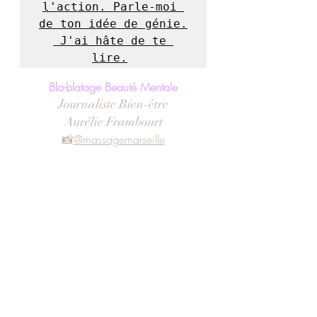
l'action. Parle-moi 
de ton idée de génie.

 J'ai hâte de te 
lire.
Bla-blatage Beauté Mentale
Journaliste Bien-être
Aurélie Frambourt
📸
@massagemarseille