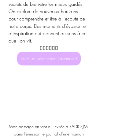
secrets du bien-être les mieux gardés. 
On explore de nouveaux horizons 
pour comprendre et être à l'écoute de 
notre corps. Des moments d'évasion et 
d'inspiration qui donnent du sens à ce 
que l'on vit. 
👇🏽👇🏽👇🏽
Toi aussi, rejoins-moi l'aventure !
Mon passage en tant qu'invitée à RADIO JM 
dans l'émission le journal d’une maman