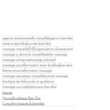
agence événementielle marseille
agence bien-être
santé et bien-être
journée bien-être
massage marseille
EVJF
organisatrice d'événement
massage a domicile marseille
atelier massage
massage entreprise
massage prénatal
massage sportif
animation team building
bien-être
femme enceinte
formation massage
massage aquatique marseille
activité massage
boutique de thé
oracles et guidance
massage ayurveda
séminaire bien-être
beauté
Nouvelle adresse Bien Être
Consulting beauté & bien-être