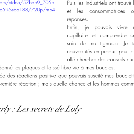
ic.com/video/57bdb9_705b
Puis les industriels ont trouvé 
1b596ebb188/720p/mp4
et les consommatrices o
réponses. 
Enfin, je pouvais vivre 
capillaire et comprendre c
soin de ma tignasse. Je tes
nouveautés en produit pour c
allé chercher des conseils cur
andonné les plaques et laissé libre vie à mes boucles. 
née des réactions positive que pouvais suscité mes bouclette
première réaction ; mais quelle chance et les hommes comm
ly : Les secrets de Loly