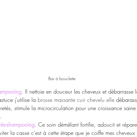
Bar à bouclette 
hampooing
. Il n
ettoie en douceur les cheveux et débarrasse l
tuce j'utilise la 
brosse massante cuir chevelu elle 
débarasse
etés, stimule la microcirculation pour une croissance saine 
.
rès-shampooing
. Ce soin démêlant fortifie, adoucit et répare 
viter la casse c'est à cette étape que je coiffe mes cheveux j'