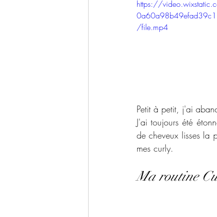
https://video.wixstat
0a60a98b49efad39c
/file.mp4
Petit à petit, j'ai ab
J'ai toujours été éton
de cheveux lisses la 
mes curly.
Ma routine Cur