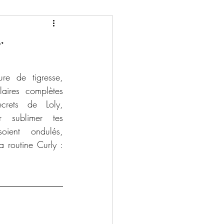
y
re de tigresse, 
laires complètes 
crets de Loly, 
 sublimer tes 
oient ondulés, 
 routine Curly : 