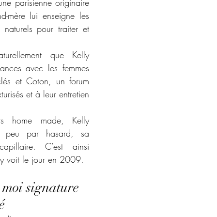
ne parisienne originaire 
d-mère lui enseigne les 
 naturels pour traiter et 
turellement que Kelly 
sances avec les femmes 
clés et Coton, un forum 
risés et à leur entretien 
ts home made, Kelly 
 peu par hasard, sa 
apillaire. C’est ainsi 
y voit le jour en 2009.
 moi signature 
é 