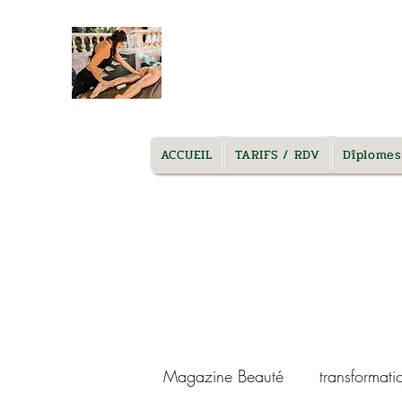
massage marseille à domicile
ACCUEIL
TARIFS / RDV
Dîplomes
Magazine Beauté
transformati