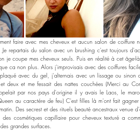
ment faire avec mes cheveux et aucun salon de coiffure ne
.
J
e repartais du salon avec un brushing c'est toujours d'actu
lon je coupe mes cheveux seuls. Puis en réalité à cet âge-là
ue ca non plus. Alors j'improvisais avec des coiffures facil
plaqué avec du gel, j'alternais avec un lissage ou sinon au 
 et deux et me fessait des nattes couchées 
(Merci au Con
ppelait par nos pays d'origine il y avais le Laos, le maroc,
Queen au caractére de feu)
C'est filles là m'ont fait gagner
atin. Des secrest et des rituels beauté ancestraux venue d'a
hé des cosmétiques capillaire pour cheveux texturé a comm
 des grandes surfaces. 