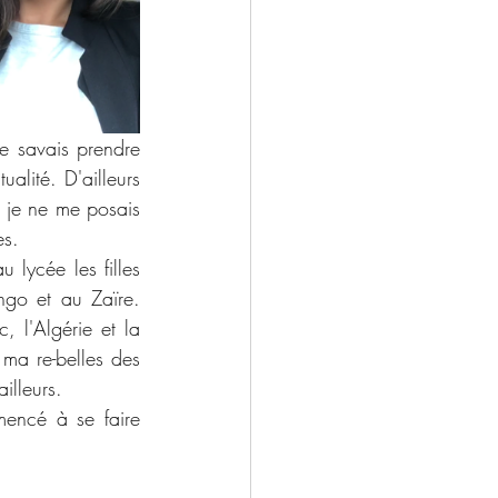
 savais prendre 
alité. D'ailleurs 
 je ne me posais 
es. 
lycée les filles 
go et au Zaïre. 
 l'Algérie et la 
 ma re-belles des 
illeurs.
encé à se faire 